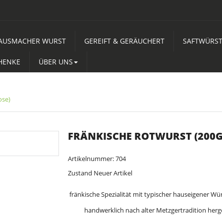
AUSMACHER WURST
GEREIFT & GERÄUCHERT
SAFTWÜRS
HENKE
ÜBER UNS
ose)
FRÄNKISCHE ROTWURST (200G
Artikelnummer:
704
Zustand
Neuer Artikel
fränkische Spezialität mit typischer hauseigener Wü
handwerklich nach alter Metzgertradition herge