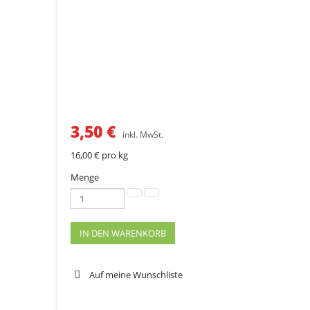
3,50 €
inkl. MwSt.
16,00 €
pro kg
Menge
IN DEN WARENKORB
Auf meine Wunschliste