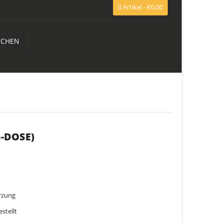
0 Artikel - €0.00
TCHEN
-DOSE)
rzung
stellt