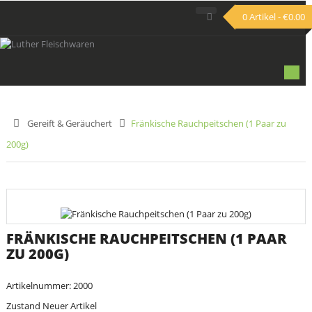
0 Artikel - €0.00
Togg
navi
>
Gereift & Geräuchert
>
Fränkische Rauchpeitschen (1 Paar zu
200g)
FRÄNKISCHE RAUCHPEITSCHEN (1 PAAR
ZU 200G)
Artikelnummer:
2000
Zustand
Neuer Artikel